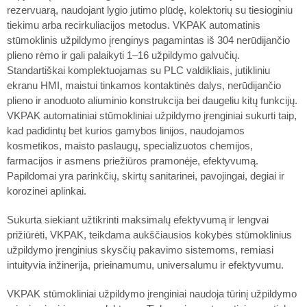
rezervuarą, naudojant lygio jutimo plūdę, kolektorių su tiesioginiu
tiekimu arba recirkuliacijos metodus. VKPAK automatinis
stūmoklinis užpildymo įrenginys pagamintas iš 304 nerūdijančio
plieno rėmo ir gali palaikyti 1–16 užpildymo galvučių.
Standartiškai komplektuojamas su PLC valdikliais, jutikliniu
ekranu HMI, maistui tinkamos kontaktinės dalys, nerūdijančio
plieno ir anoduoto aliuminio konstrukcija bei daugeliu kitų funkcijų.
VKPAK automatiniai stūmokliniai užpildymo įrenginiai sukurti taip,
kad padidintų bet kurios gamybos linijos, naudojamos
kosmetikos, maisto paslaugų, specializuotos chemijos,
farmacijos ir asmens priežiūros pramonėje, efektyvumą.
Papildomai yra parinkčių, skirtų sanitarinei, pavojingai, degiai ir
korozinei aplinkai.
Sukurta siekiant užtikrinti maksimalų efektyvumą ir lengvai
prižiūrėti, VKPAK, teikdama aukščiausios kokybės stūmoklinius
užpildymo įrenginius skysčių pakavimo sistemoms, remiasi
intuityvia inžinerija, prieinamumu, universalumu ir efektyvumu.
VKPAK stūmokliniai užpildymo įrenginiai naudoja tūrinį užpildymo