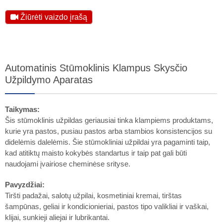
Žiūrėti vaizdo įrašą
Automatinis Stūmoklinis Klampus Skysčio
Užpildymo Aparatas
Taikymas:
Šis stūmoklinis užpildas geriausiai tinka klampiems produktams,
kurie yra pastos, pusiau pastos arba stambios konsistencijos su
didelėmis dalelėmis. Šie stūmokliniai užpildai yra pagaminti taip,
kad atitiktų maisto kokybės standartus ir taip pat gali būti
naudojami įvairiose cheminėse srityse.
Pavyzdžiai:
Tiršti padažai, salotų užpilai, kosmetiniai kremai, tirštas
šampūnas, geliai ir kondicionieriai, pastos tipo valikliai ir vaškai,
klijai, sunkieji aliejai ir lubrikantai.