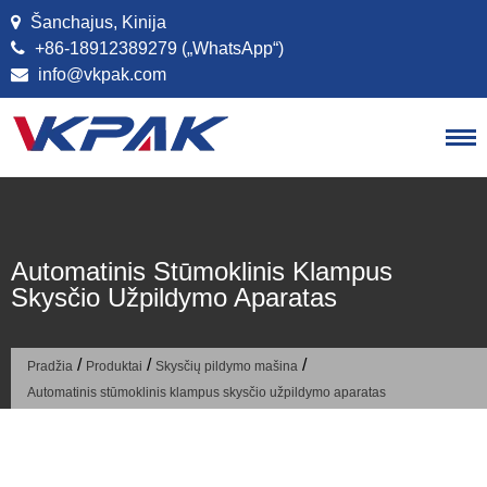
Praleisti turinį
Šanchajus, Kinija
+86-18912389279 („WhatsApp“)
info@vkpak.com
Automatinis Stūmoklinis Klampus
Skysčio Užpildymo Aparatas
/
/
/
Pradžia
Produktai
Skysčių pildymo mašina
Automatinis stūmoklinis klampus skysčio užpildymo aparatas