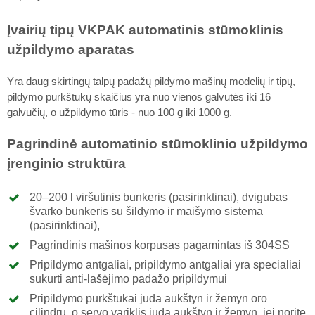
Įvairių tipų VKPAK automatinis stūmoklinis
užpildymo aparatas
Yra daug skirtingų talpų padažų pildymo mašinų modelių ir tipų,
pildymo purkštukų skaičius yra nuo vienos galvutės iki 16
galvučių, o užpildymo tūris - nuo 100 g iki 1000 g.
Pagrindinė automatinio stūmoklinio užpildymo
įrenginio struktūra
20–200 l viršutinis bunkeris (pasirinktinai), dvigubas
švarko bunkeris su šildymo ir maišymo sistema
(pasirinktinai),
Pagrindinis mašinos korpusas pagamintas iš 304SS
Pripildymo antgaliai, pripildymo antgaliai yra specialiai
sukurti anti-lašėjimo padažo pripildymui
Pripildymo purkštukai juda aukštyn ir žemyn oro
cilindru, o servo variklis juda aukštyn ir žemyn, jei norite