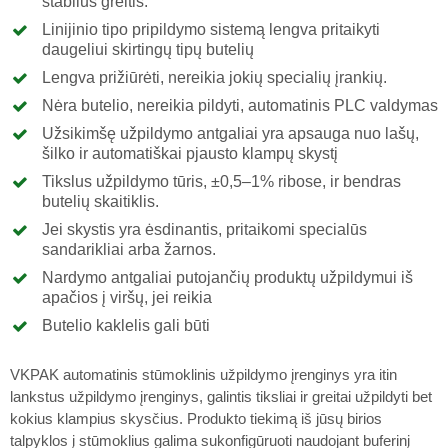
stabilus greitis.
Linijinio tipo pripildymo sistemą lengva pritaikyti
daugeliui skirtingų tipų butelių
Lengva prižiūrėti, nereikia jokių specialių įrankių.
Nėra butelio, nereikia pildyti, automatinis PLC valdymas
Užsikimšę užpildymo antgaliai yra apsauga nuo lašų,
šilko ir automatiškai pjausto klampų skystį
Tikslus užpildymo tūris, ±0,5–1% ribose, ir bendras
butelių skaitiklis.
Jei skystis yra ėsdinantis, pritaikomi specialūs
sandarikliai arba žarnos.
Nardymo antgaliai putojančių produktų užpildymui iš
apačios į viršų, jei reikia
Butelio kaklelis gali būti
VKPAK automatinis stūmoklinis užpildymo įrenginys yra itin
lankstus užpildymo įrenginys, galintis tiksliai ir greitai užpildyti bet
kokius klampius skysčius. Produkto tiekimą iš jūsų birios
talpyklos į stūmoklius galima sukonfigūruoti naudojant buferinį