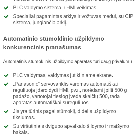
PLC valdymo sistema ir HMI veikimas
Specialiai pagamintas arklys ir vožtuvas medui, su CIP
sistema, jungiančia arklį.
Automatinio stūmoklinio užpildymo
konkurencinis pranašumas
Automatinis stūmoklinis užpildymo aparatas turi daug privalumų
PLC valdymas, valdymas jutikliniame ekrane.
„Panasonic“ servovariklis varomas automatiškai
reguliuoja įdaro dydį HMI, pvz., norėdami įpilti 500 g
padažo, vartotojai tiesiog įveda skaičių 500, tada
aparatas automatiškai sureguliuos.
Jis yra tūrinis pagal stūmoklį, didelis užpildymo
tikslumas.
Su viršutiniais dvigubo apvalkalo šildymo ir maišymo
bakais.