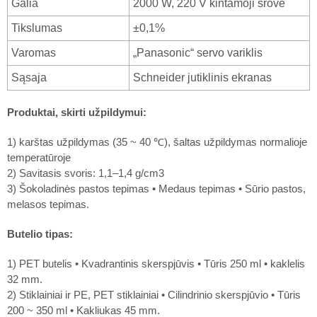
Galia
2000 W, 220 V kintamoji srovė
Tikslumas
±0,1%
Varomas
„Panasonic“ servo variklis
Sąsaja
Schneider jutiklinis ekranas
Produktai, skirti užpildymui:
1) karštas užpildymas (35 ~ 40 ℃), šaltas užpildymas normalioje
temperatūroje
2) Savitasis svoris: 1,1–1,4 g/cm3
3) Šokoladinės pastos tepimas • Medaus tepimas • Sūrio pastos,
melasos tepimas.
Butelio tipas:
1) PET butelis • Kvadrantinis skerspjūvis • Tūris 250 ml • kaklelis
32 mm.
2) Stiklainiai ir PE, PET stiklainiai • Cilindrinio skerspjūvio • Tūris
200 ~ 350 ml • Kakliukas 45 mm.