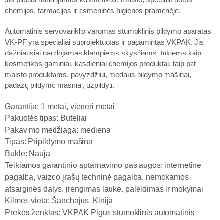
chemijos, farmacijos ir asmeninės higienos pramonėje.
Automatinis servovariklio varomas stūmoklinis pildymo aparatas
VK-PF yra specialiai suprojektuotas ir pagamintas VKPAK. Jis
dažniausiai naudojamas klampiems skysčiams, tokiems kaip
kosmetikos gaminiai, kasdieniai chemijos produktai, taip pat
maisto produktams, pavyzdžiui, medaus pildymo mašinai,
padažų pildymo mašinai, užpildyti.
Garantija: 1 metai, vieneri metai
Pakuotės tipas: Buteliai
Pakavimo medžiaga: mediena
Tipas: Pripildymo mašina
Būklė: Nauja
Teikiamos garantinio aptarnavimo paslaugos: internetinė
pagalba, vaizdo įrašų techninė pagalba, nemokamos
atsarginės dalys, įrengimas lauke, paleidimas ir mokymai
Kilmės vieta: Šanchajus, Kinija
Prekės ženklas: VKPAK Pigus stūmoklinis automatinis