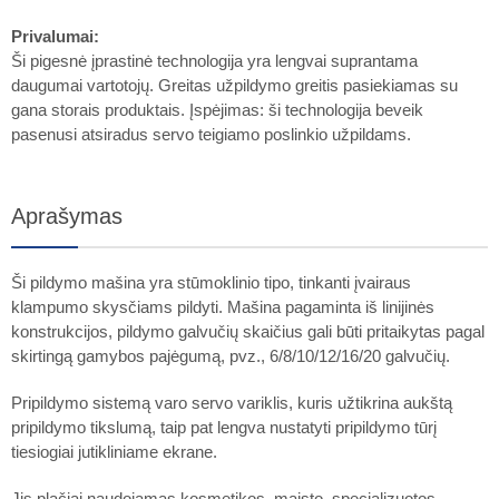
Privalumai:
Ši pigesnė įprastinė technologija yra lengvai suprantama
daugumai vartotojų. Greitas užpildymo greitis pasiekiamas su
gana storais produktais. Įspėjimas: ši technologija beveik
pasenusi atsiradus servo teigiamo poslinkio užpildams.
Aprašymas
Ši pildymo mašina yra stūmoklinio tipo, tinkanti įvairaus
klampumo skysčiams pildyti. Mašina pagaminta iš linijinės
konstrukcijos, pildymo galvučių skaičius gali būti pritaikytas pagal
skirtingą gamybos pajėgumą, pvz., 6/8/10/12/16/20 galvučių.
Pripildymo sistemą varo servo variklis, kuris užtikrina aukštą
pripildymo tikslumą, taip pat lengva nustatyti pripildymo tūrį
tiesiogiai jutikliniame ekrane.
Jis plačiai naudojamas kosmetikos, maisto, specializuotos