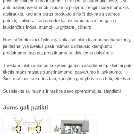
principą įvairiems produktams. Tiek pusiau automatiniuose, tiek
automatiniuose stūmokliniuose užpildymo įrenginiuose stūmoklis
atsitraukia, kad tam tikras produkto tūris iš tiekimo sistemos
patektų į cilindrą. Tada produktas išstumiamas iš antgalio į
laukiančius indus, stūmokliui grįžtant į cilindrą.
Nors stūmokliniai užpildai gali atlaikyti platų klampumo diapazoną,
jie dažnai yra idealus pasirinkimas didžiausio klampumo
produktams, taip pat produktams su didelėmis dalelėmis.
Turėdami platų aukštos kokybės gaminių asortimentą, klientai gali
tikėtis maksimalaus suderinamumo, patvarumo ir lankstumo.
Šios mašinos sukurtos taip, kad jūsų gamybos linija būtų efektyvi.
Susisiekite su mumis ir raskite savo sprendimą jau šiandien!
Jums gali patikti