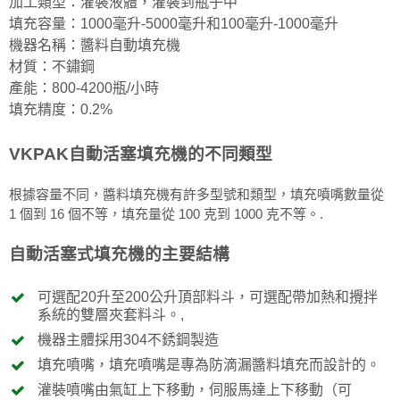
加工類型：灌裝液體，灌裝到瓶子中
填充容量：1000毫升-5000毫升和100毫升-1000毫升
機器名稱：醬料自動填充機
材質：不鏽鋼
產能：800-4200瓶/小時
填充精度：0.2%
VKPAK自動活塞填充機的不同類型
根據容量不同，醬料填充機有許多型號和類型，填充噴嘴數量從
1 個到 16 個不等，填充量從 100 克到 1000 克不等。.
自動活塞式填充機的主要結構
可選配20升至200公升頂部料斗，可選配帶加熱和攪拌
系統的雙層夾套料斗。,
機器主體採用304不銹鋼製造
填充噴嘴，填充噴嘴是專為防滴漏醬料填充而設計的。
灌裝噴嘴由氣缸上下移動，伺服馬達上下移動（可