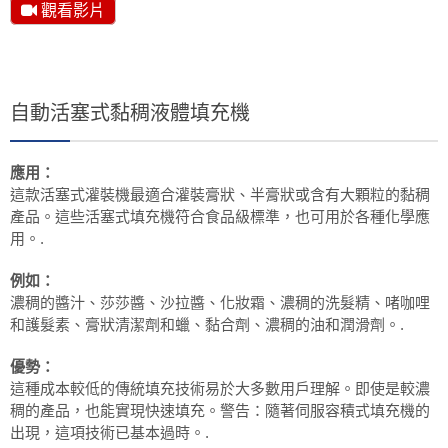
觀看影片
自動活塞式黏稠液體填充機
應用：
這款活塞式灌裝機最適合灌裝膏狀、半膏狀或含有大顆粒的黏稠
產品。這些活塞式填充機符合食品級標準，也可用於各種化學應
用。.
例如：
濃稠的醬汁、莎莎醬、沙拉醬、化妝霜、濃稠的洗髮精、啫咖哩
和護髮素、膏狀清潔劑和蠟、黏合劑、濃稠的油和潤滑劑。.
優勢：
這種成本較低的傳統填充技術易於大多數用戶理解。即使是較濃
稠的產品，也能實現快速填充。警告：隨著伺服容積式填充機的
出現，這項技術已基本過時。.