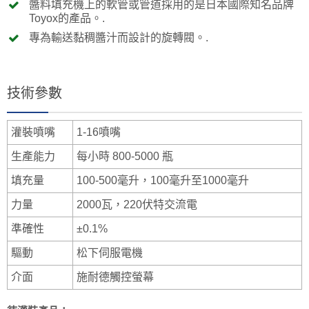
醬料填充機上的軟管或管道採用的是日本國際知名品牌
Toyox的產品。.
專為輸送黏稠醬汁而設計的旋轉閥。.
技術參數
灌裝噴嘴
1-16噴嘴
生產能力
每小時 800-5000 瓶
填充量
100-500毫升，100毫升至1000毫升
力量
2000瓦，220伏特交流電
準確性
±0.1%
驅動
松下伺服電機
介面
施耐德觸控螢幕