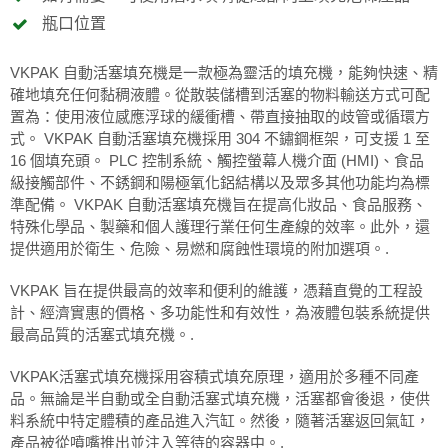
瓶口位置
VKPAK 自動活塞填充機是一款極為靈活的填充機，能夠快速、精
確地填充任何黏稠液體。從散裝儲槽到活塞的物料輸送方式可配
置為：使用液位感應浮球的緩衝槽、帶直接抽取的歧管或循環方
式。 VKPAK 自動活塞填充機採用 304 不鏽鋼框架，可支援 1 至
16 個填充頭。 PLC 控制系統、觸控螢幕人機介面 (HMI)、食品
級接觸部件、不銹鋼和陽極氧化鋁結構以及眾多其他功能均為標
準配備。 VKPAK 自動活塞填充機旨在提高化妝品、食品服務、
特殊化學品、製藥和個人護理行業任何生產線的效率。此外，還
提供適用於衛生、危險、易燃和腐蝕性環境的附加選項。.
VKPAK 旨在提供最高的效率和便利的維護，憑藉直覺的工程設
計、經濟實惠的價格、多功能性和有效性，為液體包裝系統提供
最高品質的活塞式填充機。.
VKPAK活塞式填充機採用容積式填充原理，適用於多種不同產
品。無論是半自動或全自動活塞式填充機，活塞都會後退，使供
料系統中特定體積的產品進入汽缸。然後，隨著活塞返回氣缸，
產品被從噴嘴推出並注入等待的容器中。.