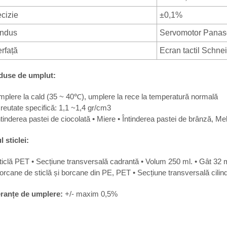
ecizie
±0,1%
ndus
Servomotor Panas
erfață
Ecran tactil Schne
duse de umplut:
mplere la cald (35 ~ 40℃), umplere la rece la temperatură normală
reutate specifică: 1,1 ~1,4 gr/cm3
ntinderea pastei de ciocolată • Miere • Întinderea pastei de brânză, Me
l sticlei:
ticlă PET • Secțiune transversală cadrantă • Volum 250 ml. • Gât 32
orcane de sticlă și borcane din PE, PET • Secțiune transversală cili
eranțe de umplere:
+/- maxim 0,5%