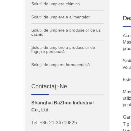
Soluții de umplere chimică
Soluții de umplere a alimentelor
De
Soluții de umplere a produselor de uz
casnic
Acea
Mași
Soluții de umplere a produselor de
prod
îngrijire personală
Sist
Soluții de umplere farmaceutică
volu
Este
Contactaţi-Ne
Mași
util
Shanghai BaZhou Industrial
pent
Co., Ltd.
Gar
Tel: +86-21-34710825
Tip