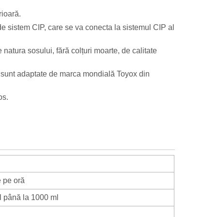
ioară.
e sistem CIP, care se va conecta la sistemul CIP al
 natura sosului, fără colțuri moarte, de calitate
s sunt adaptate de marca mondială Toyox din
os.
e pe oră
l până la 1000 ml