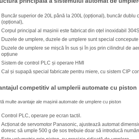
ructura principală a sistemului automat de umpler
Buncăr superior de 20L până la 200L (opțional), buncăr dublu c
(opțional),
Corpul principal al mașinii este fabricat din oțel inoxidabil 304
Duzele de umplere, duzele de umplere sunt special concepute 
Duzele de umplere se mișcă în sus și în jos prin cilindrul de aer
opțiune
Sistem de control PLC și operare HMI
Cal și supapă special fabricate pentru miere, cu sistem CIP con
antajul competitiv al umplerii automate cu piston
tă multe avantaje ale mașinii automate de umplere cu piston
Control PLC, operare pe ecran tactil.
Acționat de servomotor Panasonic, ajustează automat dimensiun
doresc să umple 500 g de sos trebuie doar să introducă număru