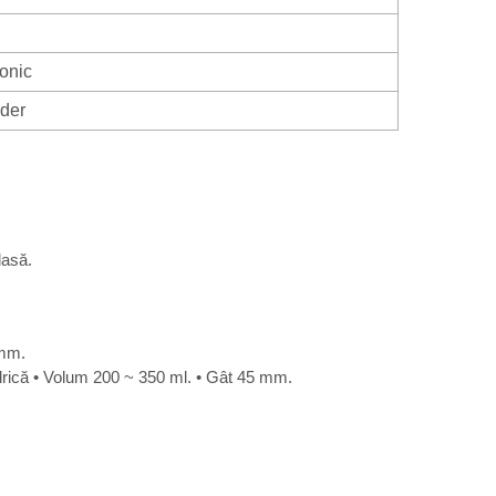
onic
ider
lasă.
 mm.
ndrică • Volum 200 ~ 350 ml. • Gât 45 mm.