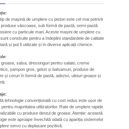
ție:
tip de mașină de umplere cu piston este cel mai potrivit
 produse vâscoase, sub formă de pastă, semi-pastă
osiere cu particule mari. Aceste mașini de umplere cu
 sunt construite pentru a îndeplini standardele de calitate
ară și pot fi utilizate și în diverse aplicații chimice.
le:
 groase, salsa, dressinguri pentru salate, creme
ice, șampon gros, geluri și balsamuri, produse de
re și ceruri în formă de pastă, adezivi, uleiuri groase și
nți.
aje:
ă tehnologie convențională cu cost redus este ușor de
s pentru majoritatea utilizatorilor. Rate de umplere rapide
ealizabile cu produse destul de groase. Atenție: această
ogie este aproape învechită odată cu apariția sistemelor
lere servo cu deplasare pozitivă.