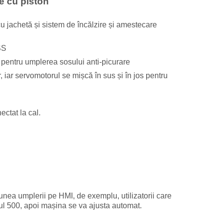
e cu piston
u jachetă și sistem de încălzire și amestecare
SS
pentru umplerea sosului anti-picurare
, iar servomotorul se mișcă în sus și în jos pentru
ectat la cal.
ea umplerii pe HMI, de exemplu, utilizatorii care
l 500, apoi mașina se va ajusta automat.