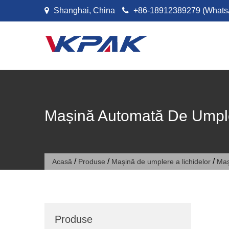
Sari la conținut
Shanghai, China
+86-18912389279 (Whats
Mașină Automată De Umple
/
/
/
Acasă
Produse
Mașină de umplere a lichidelor
Maș
Produse