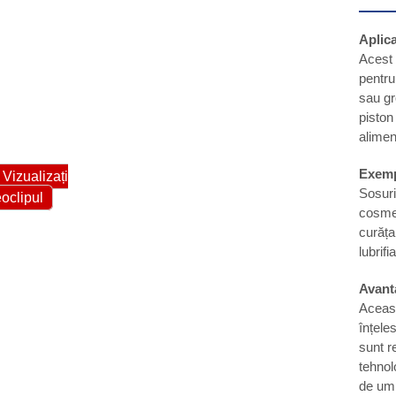
Aplica
Acest 
pentru
sau gr
piston
aliment
Exemp
Vizualizați
Sosuri
eoclipul
cosmet
curăța
lubrifia
Avant
Aceast
înțele
sunt r
tehnol
de ump