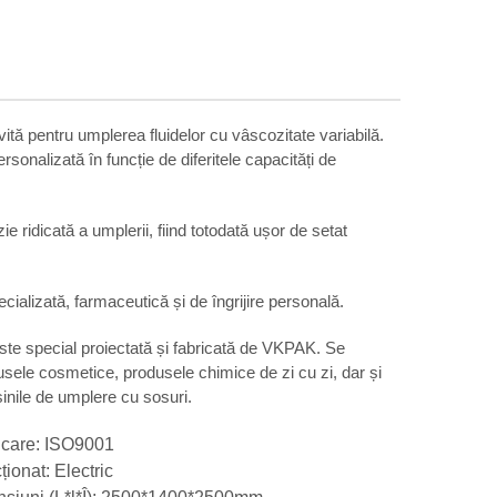
tă pentru umplerea fluidelor cu vâscozitate variabilă.
rsonalizată în funcție de diferitele capacități de
 ridicată a umplerii, fiind totodată ușor de setat
cializată, farmaceutică și de îngrijire personală.
e special proiectată și fabricată de VKPAK. Se
dusele cosmetice, produsele chimice de zi cu zi, dar și
inile de umplere cu sosuri.
ficare: ISO9001
ționat: Electric