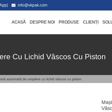
App)
info@vkpak.com
ACASĂ
DESPRE NOI
PRODUSE
CLIENȚI
SOLU
re Cu Lichid Vâscos Cu Piston
ină automată de umplere cu lichid vâscos cu piston
Mași
Vâsc