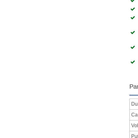
Pa
Du
Ca
Vo
Pu