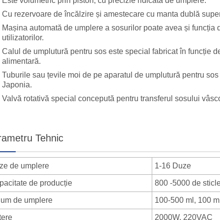
Este volumetric prin piston, cu precizie ridicată de umplere.
Cu rezervoare de încălzire și amestecare cu manta dublă super
Mașina automată de umplere a sosurilor poate avea și funcția d
utilizatorilor.
Calul de umplutură pentru sos este special fabricat în funcție de
alimentară.
Tuburile sau țevile moi de pe aparatul de umplutură pentru so
Japonia.
Valvă rotativă special concepută pentru transferul sosului vâsc
rametru Tehnic
ze de umplere
1-16 Duze
pacitate de producție
800 -5000 de sticl
lum de umplere
100-500 ml, 100 m
tere
2000W, 220VAC