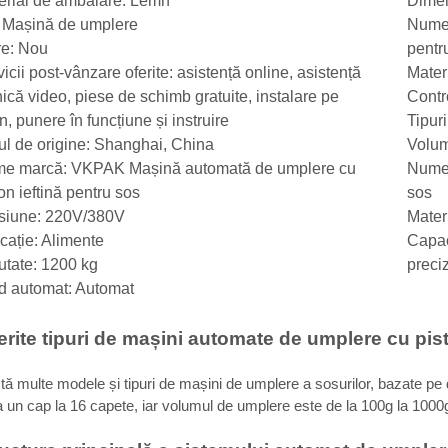
erial de ambalare: Lemn
Dimen
: Mașină de umplere
Nume:
re: Nou
pentr
icii post-vânzare oferite: asistență online, asistență
Mater
nică video, piese de schimb gratuite, instalare pe
Contr
n, punere în funcțiune și instruire
Tipur
ul de origine: Shanghai, China
Volum
e marcă: VKPAK Mașină automată de umplere cu
Numel
on ieftină pentru sos
sos
siune: 220V/380V
Materi
icație: Alimente
Capac
utate: 1200 kg
preci
d automat: Automat
ferite tipuri de mașini automate de umplere cu p
tă multe modele și tipuri de mașini de umplere a sosurilor, bazate pe 
a un cap la 16 capete, iar volumul de umplere este de la 100g la 1000