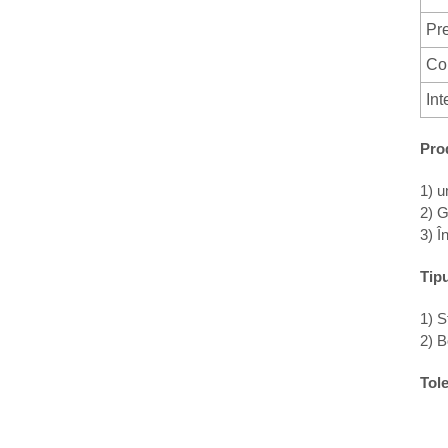
Pr
Co
Int
Pro
1) u
2) G
3) Î
Tipu
1) S
2) B
Tol