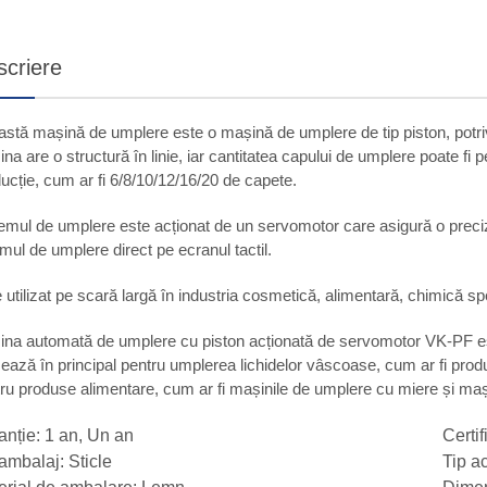
scriere
stă mașină de umplere este o mașină de umplere de tip piston, potrivi
na are o structură în linie, iar cantitatea capului de umplere poate fi pe
ucție, cum ar fi 6/8/10/12/16/20 de capete.
emul de umplere este acționat de un servomotor care asigură o precizie
mul de umplere direct pe ecranul tactil.
 utilizat pe scară largă în industria cosmetică, alimentară, chimică spe
na automată de umplere cu piston acționată de servomotor VK-PF est
izează în principal pentru umplerea lichidelor vâscoase, cum ar fi pro
ru produse alimentare, cum ar fi mașinile de umplere cu miere și maș
anție: 1 an, Un an
Certi
 ambalaj: Sticle
Tip ac