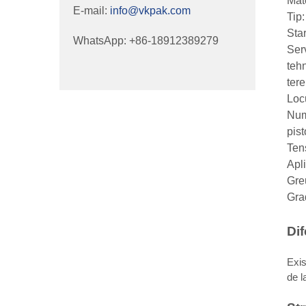
Mat
E-mail:
info@vkpak.com
Tip
Sta
WhatsApp: +86-18912389279
Serv
teh
tere
Loc
Num
pist
Ten
Apl
Gre
Gra
Di
Exis
de l