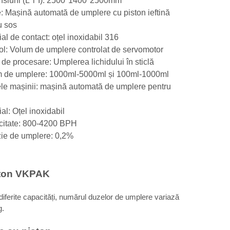
siuni (L*l*Î): 2500*1400*2500mm
 Mașină automată de umplere cu piston ieftină
u sos
ial de contact: oțel inoxidabil 316
ol: Volum de umplere controlat de servomotor
i de procesare: Umplerea lichidului în sticlă
 de umplere: 1000ml-5000ml și 100ml-1000ml
e mașinii: mașină automată de umplere pentru
al: Oțel inoxidabil
itate: 800-4200 BPH
zie de umplere: 0,2%
iston VKPAK
diferite capacități, numărul duzelor de umplere variază
g.