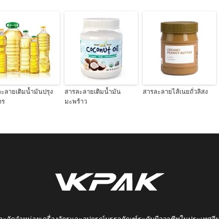
ะลายเติมน้ำมันปรุง
สารละลายเติมน้ำมัน
สารละลายไส้เนยถั่วลิสง
าร
มะพร้าว