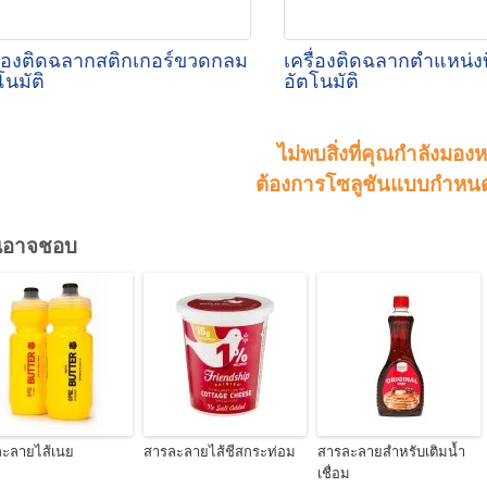
ื่องติดฉลากสติกเกอร์ขวดกลม
เครื่องติดฉลากตำแหน่ง
โนมัติ
อัตโนมัติ
ไม่พบสิ่งที่คุณกำลังมอ
ต้องการโซลูชันแบบกำหนด
ณอาจชอบ
ะลายไส้เนย
สารละลายไส้ชีสกระท่อม
สารละลายสำหรับเติมน้ำ
เชื่อม