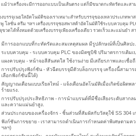
นๆ แม้ว่าเครื่องจะมีการออกแบบเป็นเส้นตรง แต่ก็มีขนาดกะทัดรัดและ
ื่องบรรจุเนยใสอัตโนมัติของเราเหมาะสำหรับบรรจุของเหลวประเภทพาสต้า 
ู โลชั่น ครีม ฯลฯ เครื่องบรรจุซอสพาสต้าอัตโนมัติใช้ระบบควบคุม PLC 
ุขวดได้ทั้งหมดด้วยเครื่องบรรจุเพียงเครื่องเดียว รวดเร็วและแม่นยำ ส
มีการออกแบบที่กะทัดรัดและสมเหตุสมผล มีรูปลักษณ์ที่เป็นศิลปะ
ระบบควบคุม - ระบบควบคุม PLC ของมิตซูบิชิ ปริมาตรการเติมเป
แผงควบคุม - หน้าจอสีสันสดใส ใช้งานง่าย มีเสถียรภาพและเชื่อถื
การปรับปรุงฟังก์ชัน - หัวฉีดบรรจุมีตัวบล็อกบรรจุ เครื่องนี้ส
เลือกฟังก์ชันนี้ได้)
สัญญาณเตือนแบบเรียลไทม์ - แจ้งเตือนอัตโนมัติเมื่อเกิดข้อผิดพล
ร้ายแรง.
การปรับปรุงประสิทธิภาพ - การนำแบรนด์ที่มีชื่อเสียงระดับสากลม
และความแม่นยำสูง.
ส่วนประกอบของเครื่องจักร - ชิ้นส่วนที่สัมผัสกับวัสดุใช้ SS 304
ฟังก์ชันการขยาย - เราสามารถดำเนินการกำหนดค่าพิเศษตามความ
ฯลฯ)