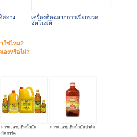
ทิศทาง
เครื่องติดฉลากกาวเปียกขวด
อัตโนมัติ
งหาใช่ไหม?
เองหรือไม่?
สารละลายเติมน้ำมัน
สารละลายเติมน้ำมันปาล์ม
มัสตาร์ด