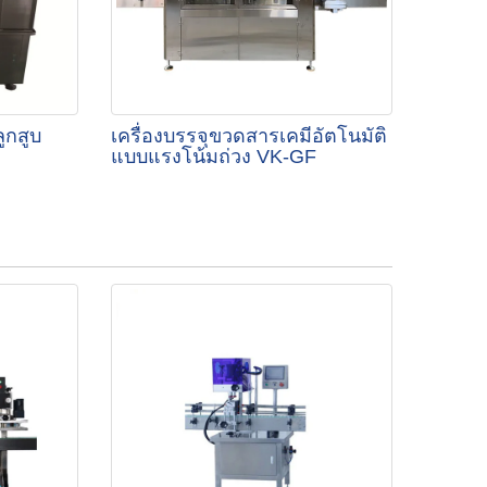
ูกสูบ
เครื่องบรรจุขวดสารเคมีอัตโนมัติ
แบบแรงโน้มถ่วง VK-GF