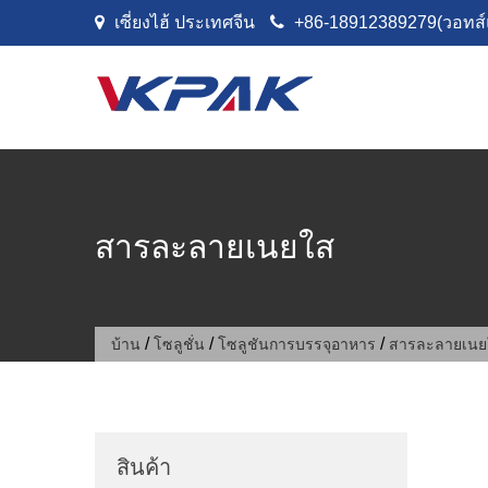
ข้ามไปที่เนื้อหา
เซี่ยงไฮ้ ประเทศจีน
+86-18912389279(วอทส์
สารละลายเนยใส
/
/
/
บ้าน
โซลูชั่น
โซลูชันการบรรจุอาหาร
สารละลายเนย
สินค้า