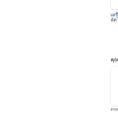
เคร
อัต
คุ
สารล