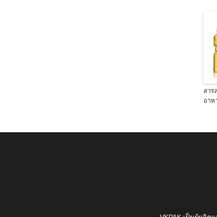
สารล
อาห