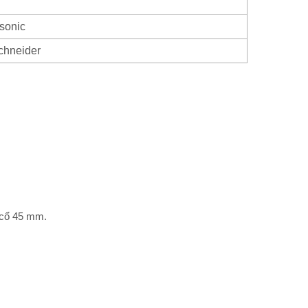
sonic
chneider
• cổ 45 mm.