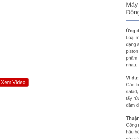
Máy 
Độn
Ứng d
Loại m
dạng s
piston
phẩm v
nhau.
Ví dụ:
Xem Video
Các lo
salad,
tẩy rử
đậm đ
Thuận
Công n
hầu hế
với c