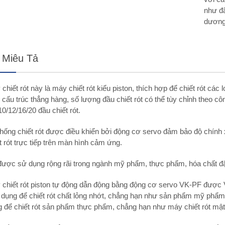
như đã
dương
 Miêu Tả
chiết rót này là máy chiết rót kiểu piston, thích hợp để chiết rót cá
 cấu trúc thẳng hàng, số lượng đầu chiết rót có thể tùy chỉnh theo 
10/12/16/20 đầu chiết rót.
hống chiết rót được điều khiển bởi động cơ servo đảm bảo độ chính xá
t rót trực tiếp trên màn hình cảm ứng.
được sử dụng rộng rãi trong ngành mỹ phẩm, thực phẩm, hóa chất đ
 chiết rót piston tự động dẫn động bằng động cơ servo VK-PF được 
 dụng để chiết rót chất lỏng nhớt, chẳng hạn như sản phẩm mỹ phẩ
 để chiết rót sản phẩm thực phẩm, chẳng hạn như máy chiết rót mật 