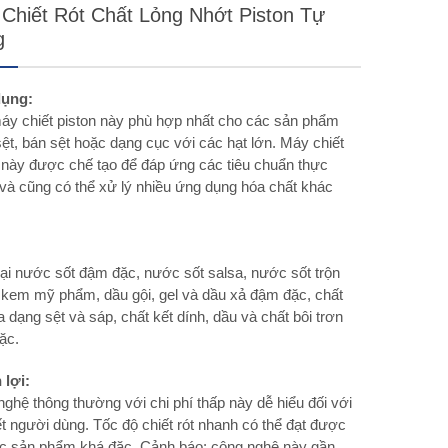
Chiết Rót Chất Lỏng Nhớt Piston Tự
g
ụng:
áy chiết piston này phù hợp nhất cho các sản phẩm
ệt, bán sệt hoặc dạng cục với các hạt lớn. Máy chiết
 này được chế tạo để đáp ứng các tiêu chuẩn thực
à cũng có thể xử lý nhiều ứng dụng hóa chất khác
ại nước sốt đậm đặc, nước sốt salsa, nước sốt trộn
 kem mỹ phẩm, dầu gội, gel và dầu xả đậm đặc, chất
a dạng sệt và sáp, chất kết dính, dầu và chất bôi trơn
ặc.
 lợi:
ghệ thông thường với chi phí thấp này dễ hiểu đối với
t người dùng. Tốc độ chiết rót nhanh có thể đạt được
ác sản phẩm khá đặc. Cảnh báo: công nghệ này gần