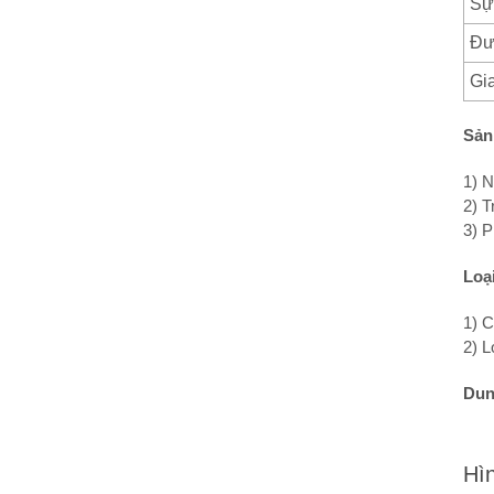
Sự
Đư
Gi
Sản
1) N
2) T
3) P
Loại
1) C
2) L
Dun
Hìn