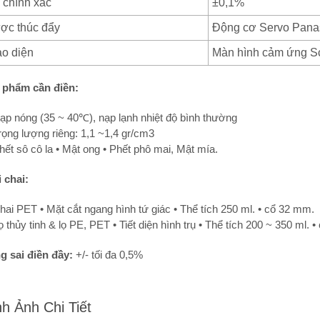
 chính xác
±0,1%
ợc thúc đẩy
Động cơ Servo Pana
ao diện
Màn hình cảm ứng S
 phẩm cần điền:
ạp nóng (35 ~ 40℃), nạp lạnh nhiệt độ bình thường
rọng lượng riêng: 1,1 ~1,4 gr/cm3
hết sô cô la • Mật ong • Phết phô mai, Mật mía.
 chai:
hai PET • Mặt cắt ngang hình tứ giác • Thể tích 250 ml. • cổ 32 mm.
ọ thủy tinh & lọ PE, PET • Tiết diện hình trụ • Thể tích 200 ~ 350 ml. 
g sai điền đầy:
+/- tối đa 0,5%
h Ảnh Chi Tiết