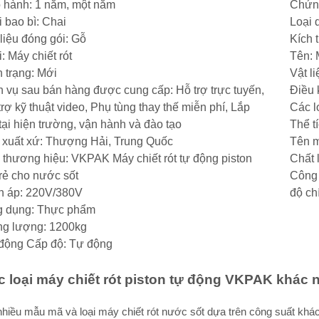
 hành: 1 năm, một năm
Chứn
i bao bì: Chai
Loại 
 liệu đóng gói: Gỗ
Kích
: Máy chiết rót
Tên: 
h trạng: Mới
Vật l
h vụ sau bán hàng được cung cấp: Hỗ trợ trực tuyến,
Điều 
trợ kỹ thuật video, Phụ tùng thay thế miễn phí, Lắp
Các l
 tại hiện trường, vận hành và đào tạo
Thể t
 xuất xứ: Thượng Hải, Trung Quốc
Tên m
 thương hiệu: VKPAK Máy chiết rót tự động piston
Chất 
 rẻ cho nước sốt
Công
n áp: 220V/380V
độ ch
 dụng: Thực phẩm
ng lượng: 1200kg
động Cấp độ: Tự động
c loại máy chiết rót piston tự động VKPAK khác 
hiều mẫu mã và loại máy chiết rót nước sốt dựa trên công suất khác 