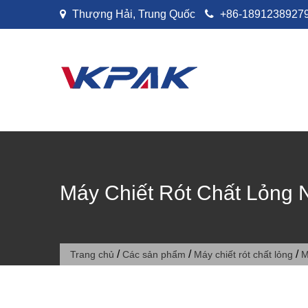
Bỏ qua nội dung
Thượng Hải, Trung Quốc
+86-18912389279
Máy Chiết Rót Chất Lỏng 
/
/
/
Trang chủ
Các sản phẩm
Máy chiết rót chất lỏng
M