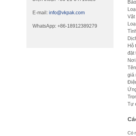
Bảo
Loạ
E-mail:
info@vkpak.com
Vật
Loại
WhatsApp: +86-18912389279
Tìn
Dịc
Hỗ 
đặt
Nơi
Tên
giá
Điệ
Ứng
Trọ
Tự 
Cá
Có n