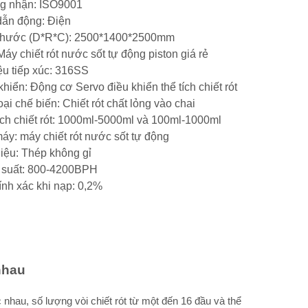
g nhận: ISO9001
dẫn động: Điện
 thước (D*R*C): 2500*1400*2500mm
Máy chiết rót nước sốt tự động piston giá rẻ
iệu tiếp xúc: 316SS
khiển: Động cơ Servo điều khiển thể tích chiết rót
oại chế biến: Chiết rót chất lỏng vào chai
ích chiết rót: 1000ml-5000ml và 100ml-1000ml
áy: máy chiết rót nước sốt tự động
liệu: Thép không gỉ
 suất: 800-4200BPH
ính xác khi nạp: 0,2%
nhau
nhau, số lượng vòi chiết rót từ một đến 16 đầu và thể