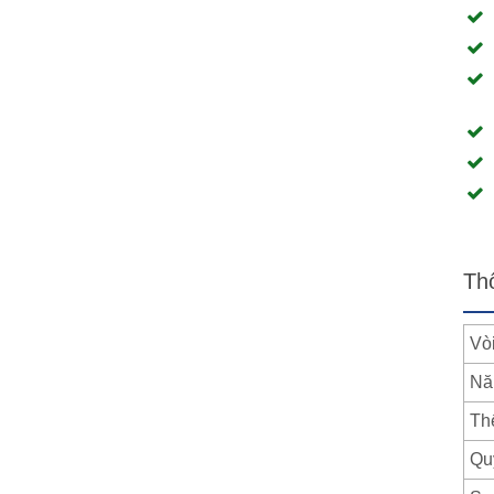
Th
Vò
Nă
Th
Qu