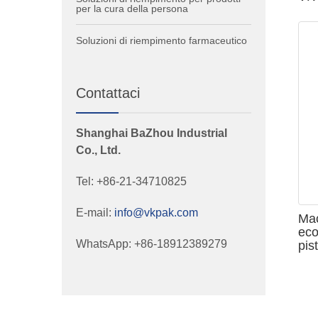
VKPAK produce una gamma completa di riempitrici sa
per la cura della persona
a sgancio rapido, valvole e pompe da utilizzare dove 
delle riempitrici.
Soluzioni di riempimento farmaceutico
Contattaci
Shanghai BaZhou Industrial
Co., Ltd.
Tel: +86-21-34710825
E-mail:
info@vkpak.com
Mac
eco
WhatsApp: +86-18912389279
pis