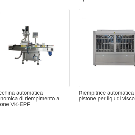
nitarie per soddisfare un'ampia gamma di applicazioni. Tutte le
necessario. Tutti i serbatoi sono dotati di raccordi a sgancio ra
china automatica
Riempitrice automatica
nomica di riempimento a
pistone per liquidi visco
tone VK-EPF