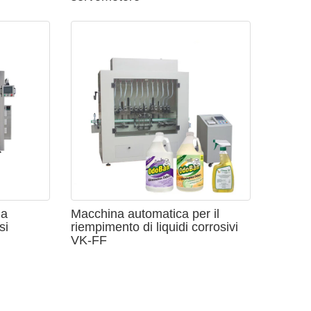
 riempitrici sanitarie sono progettate con raccordi
pido flangiati, per una pulizia facile e accurata
 a
Macchina automatica per il
si
riempimento di liquidi corrosivi
VK-FF