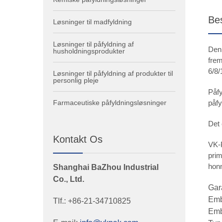
Bes
Løsninger til madfyldning
Løsninger til påfyldning af
Denn
husholdningsprodukter
frem
6/8/
Løsninger til påfyldning af produkter til
personlig pleje
Påfy
Farmaceutiske påfyldningsløsninger
påf
Det 
Kontakt Os
VK-
prim
hon
Shanghai BaZhou Industrial
Co., Ltd.
Gara
Emb
Tlf.: +86-21-34710825
Emb