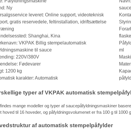
e: Påfyldningsmaskine
Navn:
nd: Ny
sauc
ersalgsservice leveret: Online support, videoteknisk
Konta
ort, gratis reservedele, feltinstallation, idriftsættelse
Styri
træning
Forar
indelsessted: Shanghai, Kina
flask
kenavn: VKPAK Billig stempelautomatisk
Påfyl
yldningsmaskine til sauce
ml
nding: 220V/380V
Maski
endelse: Fødevarer
Materi
t: 1200 kg
Kapac
omatisk karakter: Automatisk
påfyl
rskellige typer af VKPAK automatisk stempelpåf
findes mange modeller og typer af saucepåfyldningsmaskiner baseret p
et hoved til 16 hoveder, og påfyldningsvolumenet er fra 100 g til 1000 g
vedstruktur af automatisk stempelpåfylder