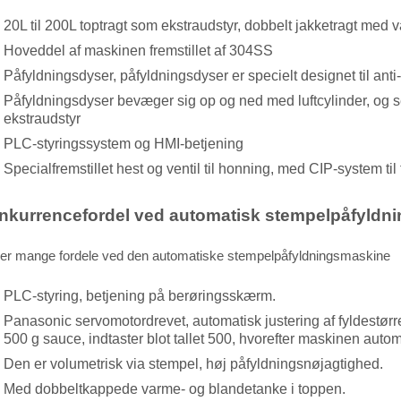
20L til 200L toptragt som ekstraudstyr, dobbelt jakketragt med
Hoveddel af maskinen fremstillet af 304SS
Påfyldningsdyser, påfyldningsdyser er specielt designet til ant
Påfyldningsdyser bevæger sig op og ned med luftcylinder, og
ekstraudstyr
PLC-styringssystem og HMI-betjening
Specialfremstillet hest og ventil til honning, med CIP-system til t
nkurrencefordel ved automatisk stempelpåfyldni
 er mange fordele ved den automatiske stempelpåfyldningsmaskine
PLC-styring, betjening på berøringsskærm.
Panasonic servomotordrevet, automatisk justering af fyldestørre
500 g sauce, indtaster blot tallet 500, hvorefter maskinen automa
Den er volumetrisk via stempel, høj påfyldningsnøjagtighed.
Med dobbeltkappede varme- og blandetanke i toppen.