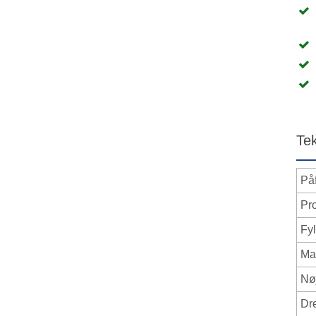
Te
På
Pr
Fy
Ma
Nø
Dr