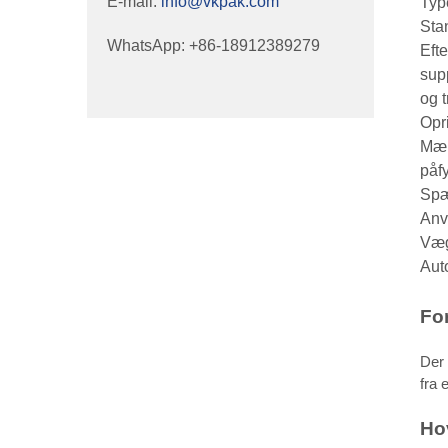
E-mail:
info@vkpak.com
Typ
Sta
WhatsApp: +86-18912389279
Eft
supp
og 
Opr
Mær
påf
Spæ
Anv
Væg
Aut
Fo
Der 
fra 
Ho