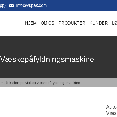
pp)
info@vkpak.com
HJEM
OM OS
PRODUKTER
KUNDER
L
 Væskepåfyldningsmaskine
omatisk stempelviskøs væskepåfyldningsmaskine
Auto
Væsk