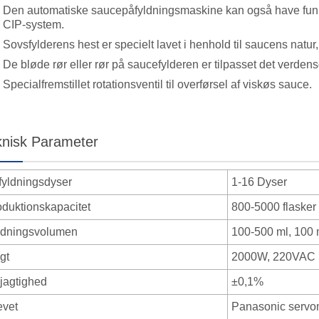
Den automatiske saucepåfyldningsmaskine kan også have funkt
CIP-system.
Sovsfylderens hest er specielt lavet i henhold til saucens natur
De bløde rør eller rør på saucefylderen er tilpasset det ver
Specialfremstillet rotationsventil til overførsel af viskøs sauce.
knisk Parameter
fyldningsdyser
1-16 Dyser
oduktionskapacitet
800-5000 flasker 
ldningsvolumen
100-500 ml, 100 m
gt
2000W, 220VAC
jagtighed
±0,1%
evet
Panasonic servo