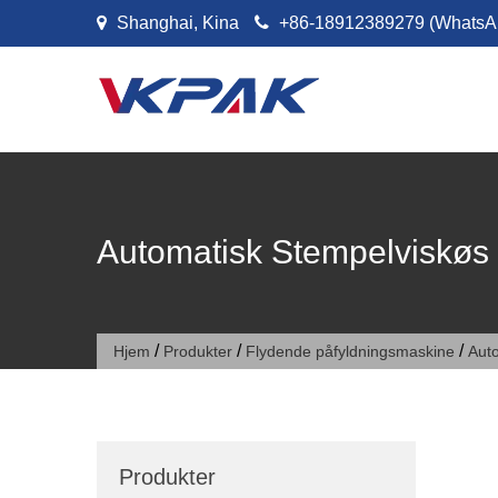
Spring til indhold
Shanghai, Kina
+86-18912389279 (WhatsA
Automatisk Stempelviskøs
/
/
/
Hjem
Produkter
Flydende påfyldningsmaskine
Aut
Produkter