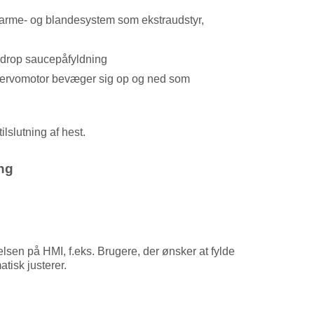
 varme- og blandesystem som ekstraudstyr,
i-drop saucepåfyldning
 servomotor bevæger sig op og ned som
ilslutning af hest.
ng
lsen på HMI, f.eks. Brugere, der ønsker at fylde
tisk justerer.