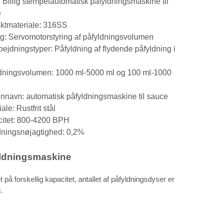
 Billig stempelautomatisk påfyldningsmaskine til
e
ktmateriale: 316SS
ng: Servomotorstyring af påfyldningsvolumen
bejdningstyper: Påfyldning af flydende påfyldning i
e
dningsvolumen: 1000 ml-5000 ml og 100 ml-1000
nnavn: automatisk påfyldningsmaskine til sauce
ale: Rustfrit stål
itet: 800-4200 BPH
dningsnøjagtighed: 0,2%
yldningsmaskine
å forskellig kapacitet, antallet af påfyldningsdyser er
.