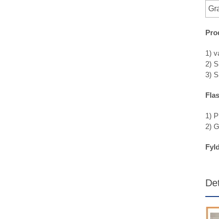
Gr
Pro
1) v
2) S
3) 
Fla
1) P
2) G
Fyl
Det