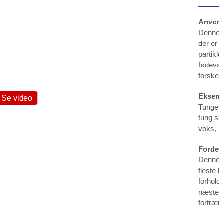
Anven
Denne 
der er
partik
fødev
forske
Eksem
Se video
Tunge 
tung s
voks, 
Forde
Denne 
fleste
forhol
næsten
fortræ