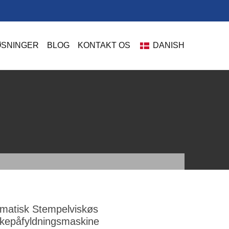
ØSNINGER
BLOG
KONTAKT OS
DANISH
matisk Stempelviskøs
epåfyldningsmaskine