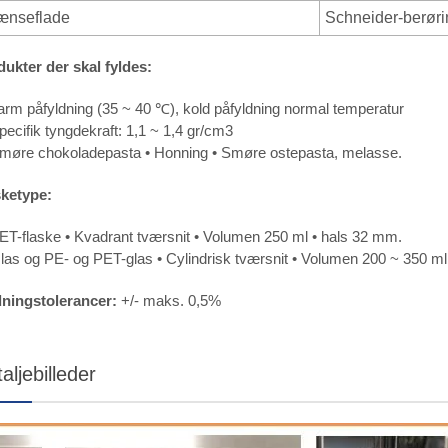
ænseflade
Schneider-berør
dukter der skal fyldes:
arm påfyldning (35 ~ 40 ℃), kold påfyldning normal temperatur
pecifik tyngdekraft: 1,1 ~ 1,4 gr/cm3
Smøre chokoladepasta • Honning • Smøre ostepasta, melasse.
sketype:
ET-flaske • Kvadrant tværsnit • Volumen 250 ml • hals 32 mm.
las og PE- og PET-glas • Cylindrisk tværsnit • Volumen 200 ~ 350 m
dningstolerancer:
+/- maks. 0,5%
aljebilleder