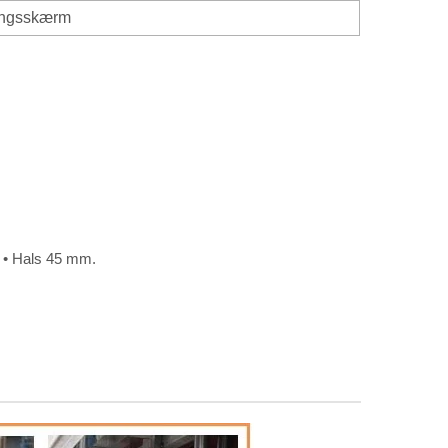
ingsskærm
l • Hals 45 mm.