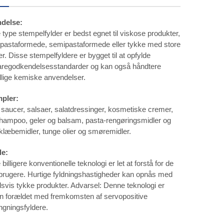
delse:
type stempelfylder er bedst egnet til viskose produkter,
 pastaformede, semipastaformede eller tykke med store
ler. Disse stempelfyldere er bygget til at opfylde
aregodkendelsesstandarder og kan også håndtere
llige kemiske anvendelser.
pler:
saucer, salsaer, salatdressinger, kosmetiske cremer,
hampoo, geler og balsam, pasta-rengøringsmidler og
klæbemidler, tunge olier og smøremidler.
le:
billigere konventionelle teknologi er let at forstå for de
 brugere. Hurtige fyldningshastigheder kan opnås med
dsvis tykke produkter. Advarsel: Denne teknologi er
 forældet med fremkomsten af servopositive
ngningsfyldere.