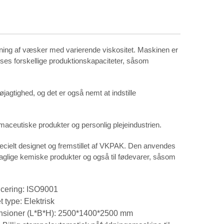
dning af væsker med varierende viskositet. Maskinen er
sses forskellige produktionskapaciteter, såsom
jagtighed, og det er også nemt at indstille
maceutiske produkter og personlig plejeindustrien.
ielt designet og fremstillet af VKPAK. Den anvendes
aglige kemiske produkter og også til fødevarer, såsom
ficering: ISO9001
t type: Elektrisk
sioner (L*B*H): 2500*1400*2500 mm