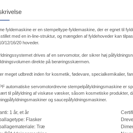
krivelse
e fyldemaskine er en stempeltype-fyldemaskine, der er egnet til fyl
stillet med en in-line-struktur, og mængden af fyldehoveder kan tilpa
10/12/16/20 hoveder.
ldningssystemet drives af en servomotor, der sikrer høj påfyldningsnø
yldningsvolumen direkte på berøringsskærmen.
er meget udbredt inden for kosmetik, fødevare, specialkemikalier, far
PF automatiske servomotordrevne stempelpåfyldningsmaskine er spec
ært til påfyldning af viskøse væsker, såsom kosmetiske produkter, d
ningpåfyldningsmaskiner og saucepåfyldningsmaskiner.
nti: 1 år, et år
Certi
allagetype: Flasker
Dreve
allagemateriale: Træ
Dimen