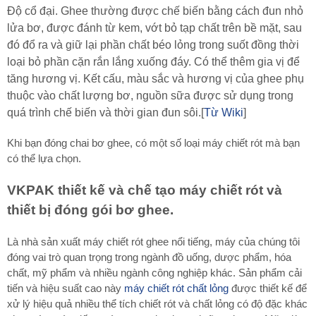
Độ cổ đại. Ghee thường được chế biến bằng cách đun nhỏ
lửa bơ, được đánh từ kem, vớt bỏ tạp chất trên bề mặt, sau
đó đổ ra và giữ lại phần chất béo lỏng trong suốt đồng thời
loại bỏ phần cặn rắn lắng xuống đáy. Có thể thêm gia vị để
tăng hương vị. Kết cấu, màu sắc và hương vị của ghee phụ
thuộc vào chất lượng bơ, nguồn sữa được sử dụng trong
quá trình chế biến và thời gian đun sôi.[
Từ Wiki
]
Khi bạn đóng chai bơ ghee, có một số loại máy chiết rót mà bạn
có thể lựa chọn.
VKPAK thiết kế và chế tạo máy chiết rót và
thiết bị đóng gói bơ ghee.
Là nhà sản xuất máy chiết rót ghee nổi tiếng, máy của chúng tôi
đóng vai trò quan trọng trong ngành đồ uống, dược phẩm, hóa
chất, mỹ phẩm và nhiều ngành công nghiệp khác. Sản phẩm cải
tiến và hiệu suất cao này
máy chiết rót chất lỏng
được thiết kế để
xử lý hiệu quả nhiều thể tích chiết rót và chất lỏng có độ đặc khác