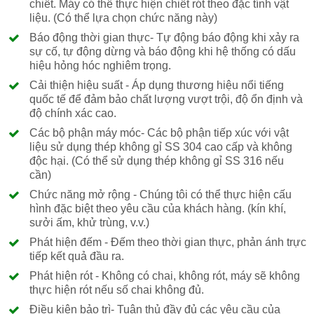
chiết. Máy có thể thực hiện chiết rót theo đặc tính vật
liệu. (Có thể lựa chọn chức năng này)
Báo động thời gian thực- Tự động báo động khi xảy ra
sự cố, tự động dừng và báo động khi hệ thống có dấu
hiệu hỏng hóc nghiêm trọng.
Cải thiện hiệu suất - Áp dụng thương hiệu nổi tiếng
quốc tế để đảm bảo chất lượng vượt trội, độ ổn định và
độ chính xác cao.
Các bộ phận máy móc- Các bộ phận tiếp xúc với vật
liệu sử dụng thép không gỉ SS 304 cao cấp và không
độc hại. (Có thể sử dụng thép không gỉ SS 316 nếu
cần)
Chức năng mở rộng - Chúng tôi có thể thực hiện cấu
hình đặc biệt theo yêu cầu của khách hàng. (kín khí,
sưởi ấm, khử trùng, v.v.)
Phát hiện đếm - Đếm theo thời gian thực, phản ánh trực
tiếp kết quả đầu ra.
Phát hiện rót - Không có chai, không rót, máy sẽ không
thực hiện rót nếu số chai không đủ.
Điều kiện bảo trì- Tuân thủ đầy đủ các yêu cầu của