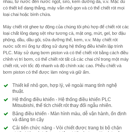
nhau, từ nước đến nước ngọt, siro, kem dưỡng da, v.v. Mặc dù
có thiết kế dạng thẳng, máy vẫn nhỏ gọn và có thể chiết rót mọi
loại chai hoặc bình chứa.
Máy chiết rót ghee tự động của chúng tôi phù hợp để chiết rót các
loại chất lỏng dạng sệt như tương cà, mật ong, mứt, gel, bơ đậu
phộng, dầu, dầu gội, sữa dưỡng thể, kem, v.v. Máy chiết rót
nước sốt mì ống tự động sử dụng hệ thống điều khiển lập trình
PLC. Máy sử dụng bơm piston và có thể chiết rót bằng cách điều
chỉnh vị trí bơm, có thể chiết rót tất cả các chai chỉ trong một máy
chiết rót, với tốc độ nhanh và độ chính xác cao. Phễu chiết và
bơm piston có thể được làm nóng và giữ ấm.
Thiết kế nhỏ gọn, hợp lý, vẻ ngoài mang tính nghệ
thuật.
Hệ thống điều khiển - Hệ thống điều khiển PLC
Mitsubishi, thể tích chiết rót thay đổi ngẫu nhiên.
Bảng điều khiển - Màn hình màu, dễ vận hành, ổn định
và đáng tin cậy
Cải tiến chức năng - Vòi chiết được trang bị bộ chặn