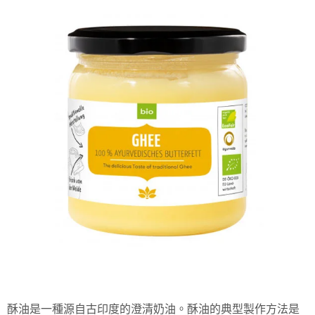
酥油是一種源自古印度的澄清奶油。酥油的典型製作方法是