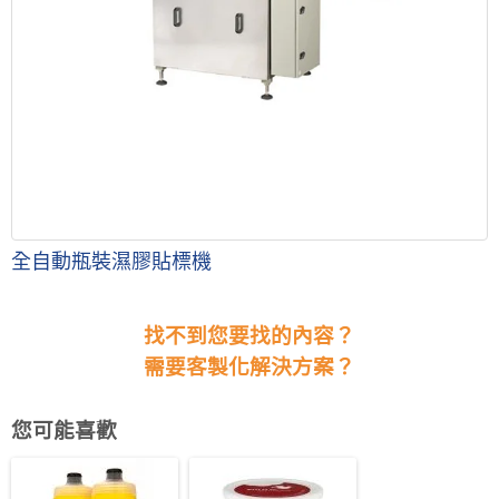
全自動瓶裝濕膠貼標機
找不到您要找的內容？
需要客製化解決方案？
您可能喜歡