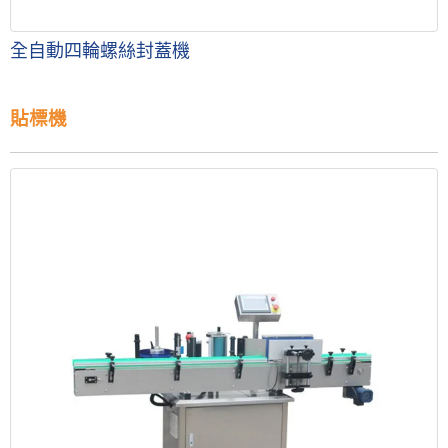
全自動四輪螺絲封蓋機
貼標機