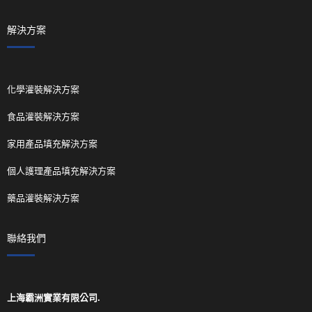
解決方案
化學灌裝解決方案
食品灌裝解決方案
家用產品填充解決方案
個人護理產品填充解決方案
藥品灌裝解決方案
聯絡我們
上海霸洲實業有限公司.