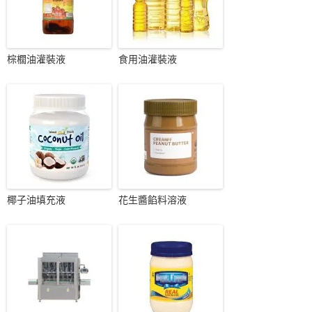
棕櫚油灌裝液
食用油灌裝液
椰子油填充液
花生醬餡料溶液