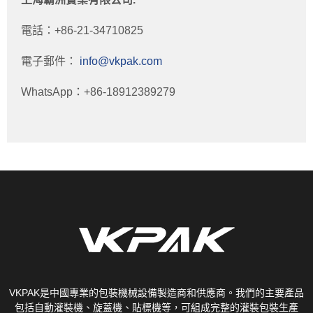
電話：+86-21-34710825
電子郵件：
info@vkpak.com
WhatsApp：+86-18912389279
VKPAK是中國專業的包裝機械設備製造商和供應商。我們的主要產品
包括自動灌裝機、旋蓋機、貼標機等，可組成完整的灌裝包裝生產