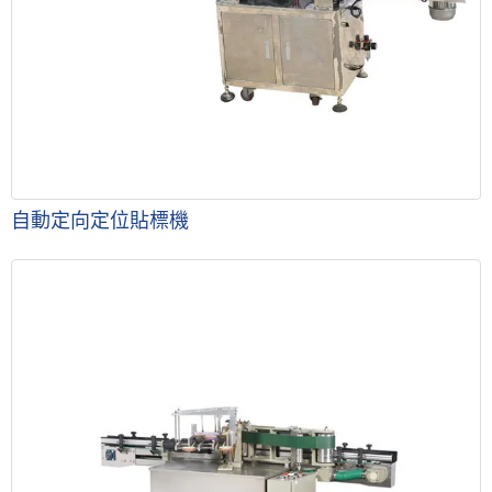
自動定向定位貼標機