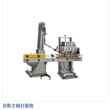
自動主軸封蓋機