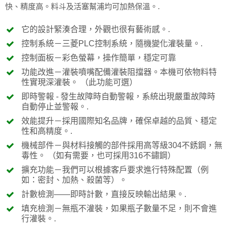
快、精度高。料斗及活塞幫浦均可加熱保溫。.
它的設計緊湊合理，外觀也很有藝術感。.
控制系統－三菱PLC控制系統，隨機變化灌裝量。.
控制面板－彩色螢幕，操作簡單，穩定可靠
功能改進－灌裝噴嘴配備灌裝阻擋器。本機可依物料特
性實現深灌裝。 （此功能可選）
即時警報 - 發生故障時自動警報，系統出現嚴重故障時
自動停止並警報。.
效能提升－採用國際知名品牌，確保卓越的品質、穩定
性和高精度。.
機械部件－與材料接觸的部件採用高等級304不銹鋼，無
毒性。 （如有需要，也可採用316不鏽鋼）
擴充功能－我們可以根據客戶要求進行特殊配置（例
如：密封、加熱、殺菌等）。
計數檢測——即時計數，直接反映輸出結果。.
填充檢測－無瓶不灌裝，如果瓶子數量不足，則不會進
行灌裝。.