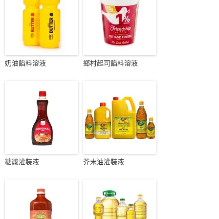
奶油餡料溶液
鄉村起司餡料溶液
糖漿灌裝液
芥末油灌裝液