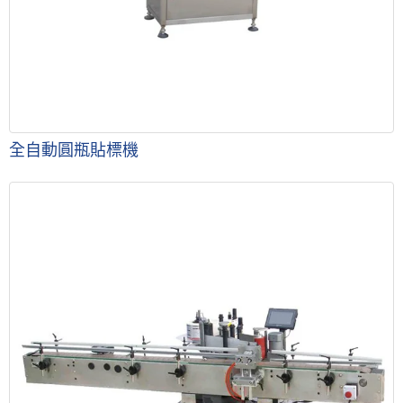
全自動圓瓶貼標機