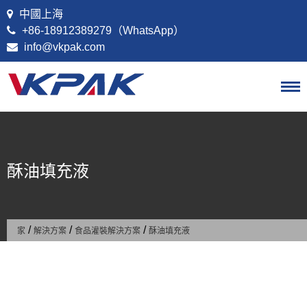
跳至內容
中國上海
+86-18912389279（WhatsApp）
info@vkpak.com
酥油填充液
/
/
/
家
解決方案
食品灌裝解決方案
酥油填充液