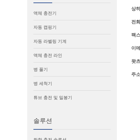
상하
액체 충전기
전화
자동 캡핑기
팩스
자동 라벨링 기계
이메
액체 충전 라인
왓츠
병 풀기
주소
병 세척기
튜브 충전 및 밀봉기
솔루션
화학 충전 솔루션