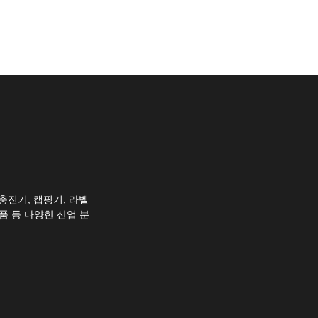
충진기, 캡핑기, 라벨
품 등 다양한 산업 분