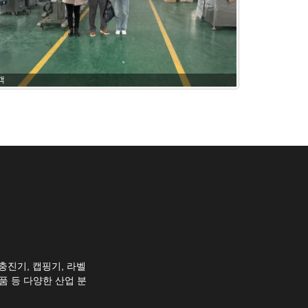
객
충진기, 캡핑기, 라벨
품 등 다양한 산업 분