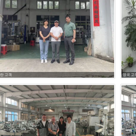
란 고객
영국 고