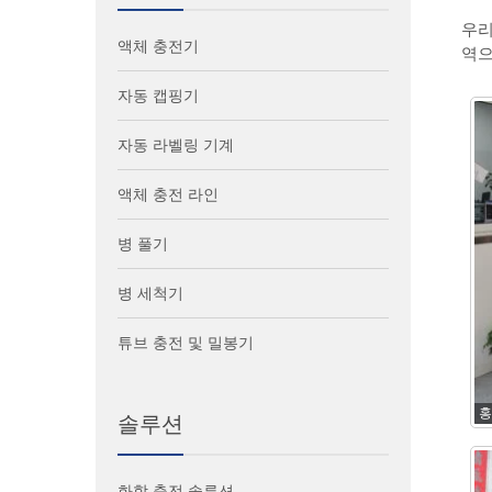
우리
액체 충전기
역으
자동 캡핑기
자동 라벨링 기계
액체 충전 라인
병 풀기
병 세척기
튜브 충전 및 밀봉기
홍
솔루션
화학 충전 솔루션