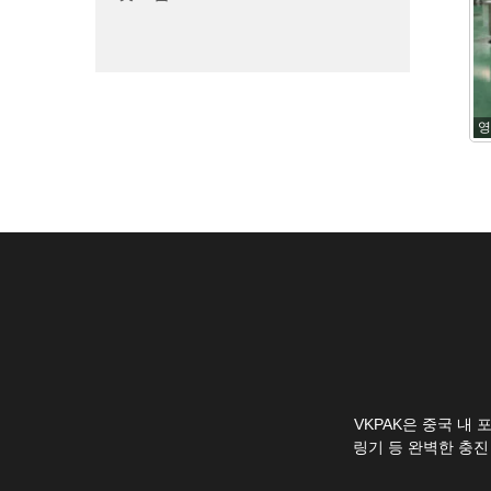
영
VKPAK은 중국 내
링기 등 완벽한 충진