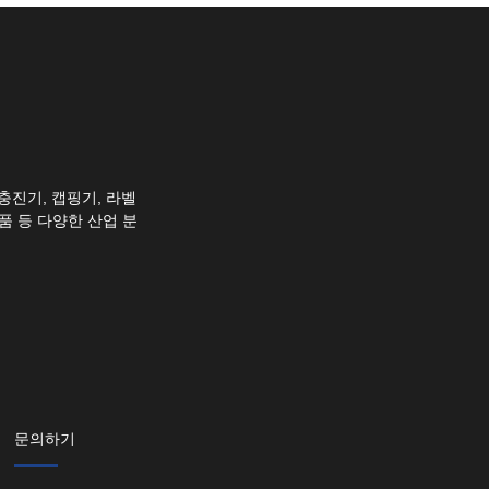
충진기, 캡핑기, 라벨
품 등 다양한 산업 분
문의하기