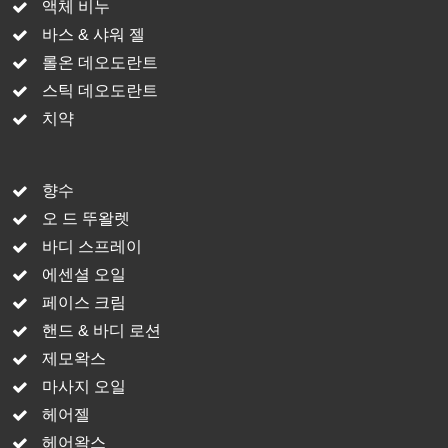
액체 비누
바스 & 샤워 젤
롤온 데오도란트
스틱 데오도란트
치약
향수
오 드 뚜왈렛
바디 스프레이
에센셜 오일
페이스 크림
핸드 & 바디 로션
제모왁스
마사지 오일
헤어젤
헤어왁스