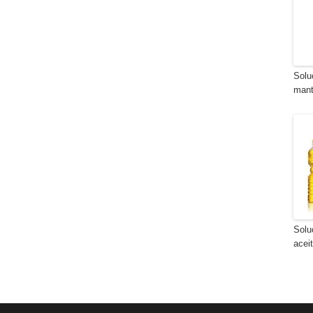
Solu
mant
Solu
acei