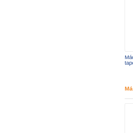
Máq
tap
Má