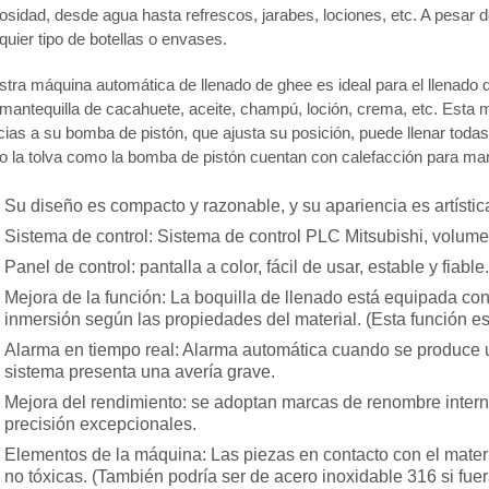
osidad, desde agua hasta refrescos, jarabes, lociones, etc. A pesar
quier tipo de botellas o envases.
tra máquina automática de llenado de ghee es ideal para el llenado
 mantequilla de cacahuete, aceite, champú, loción, crema, etc. Esta 
ias a su bomba de pistón, que ajusta su posición, puede llenar todas
o la tolva como la bomba de pistón cuentan con calefacción para man
Su diseño es compacto y razonable, y su apariencia es artístic
Sistema de control: Sistema de control PLC Mitsubishi, volumen
Panel de control: pantalla a color, fácil de usar, estable y fiable
Mejora de la función: La boquilla de llenado está equipada co
inmersión según las propiedades del material. (Esta función es
Alarma en tiempo real: Alarma automática cuando se produce u
sistema presenta una avería grave.
Mejora del rendimiento: se adoptan marcas de renombre interna
precisión excepcionales.
Elementos de la máquina: Las piezas en contacto con el materi
no tóxicas. (También podría ser de acero inoxidable 316 si fuer