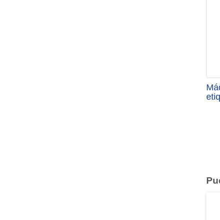
Máq
eti
Pu