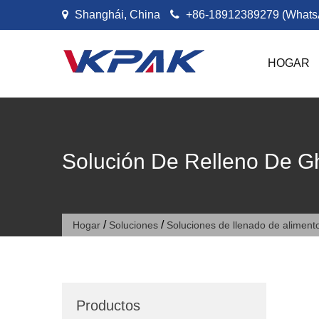
Ir al contenido
Shanghái, China
+86-18912389279 (Whats
HOGAR
Solución De Relleno De G
/
/
Hogar
Soluciones
Soluciones de llenado de aliment
Productos