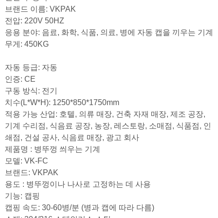
브랜드 이름: VKPAK
전압: 220V 50HZ
응용 분야: 음료, 화학, 식품, 의료, 병에 자동 캡을 끼우는 기계
무게: 450KG
자동 등급: 자동
인증: CE
구동 방식: 전기
치수(L*W*H): 1250*850*1750mm
적용 가능 산업: 호텔, 의류 매장, 건축 자재 매장, 제조 공장,
기계 수리점, 식음료 공장, 농장, 레스토랑, 소매점, 식품점, 인
쇄점, 건설 공사, 식음료 매장, 광고 회사
제품명 : 병뚜껑 씌우는 기계
모델: VK-FC
브랜드: VKPAK
용도 : 병뚜껑이나 나사로 고정하는 데 사용
기능: 캡핑
캡핑 속도: 30-60병/분 (병과 캡에 따라 다름)