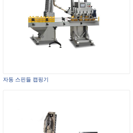
자동 스핀들 캡핑기