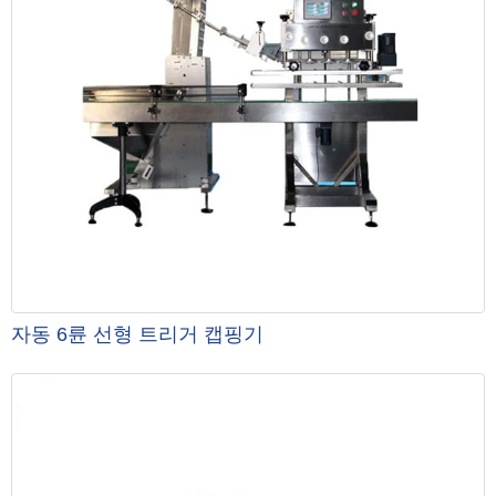
자동 6륜 선형 트리거 캡핑기